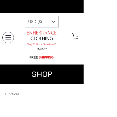
USD ($)
ENHERITANCE
CLOTHING
"​Buy Cultural Streetwear"
EST. 2017
​FREE
SHIPPING
SHOP
0 article