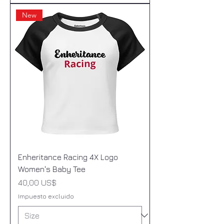
New
Enheritance Racing 4X Logo
Women's Baby Tee
Precio
40,00 US$
Impuesto excluido