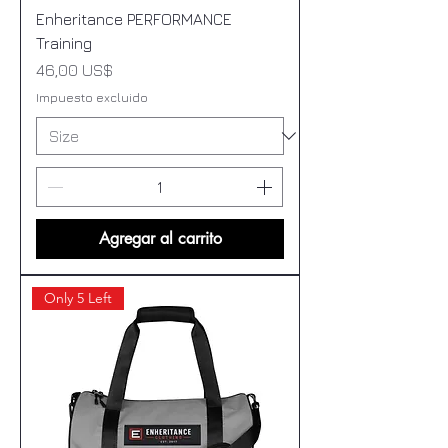
Enheritance PERFORMANCE
Training
Precio
46,00 US$
Impuesto excluido
Agregar al carrito
Only 5 Left