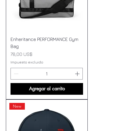
Enheritance PERFORMANCE Gym
Bag
Precio
78,00 US$
Impuesto excluido
Agregar al carrito
New