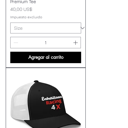
Premium Tee
Precio
40,00 US$
Impuesto excluido
Agregar al carrito