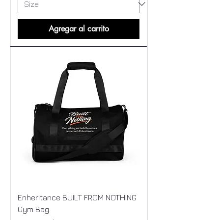
Agregar al carrito
Enheritance BUILT FROM NOTHING
Gym Bag