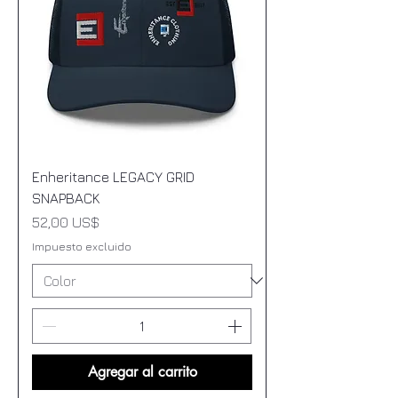
Enheritance LEGACY GRID
SNAPBACK
Precio
52,00 US$
Impuesto excluido
Agregar al carrito