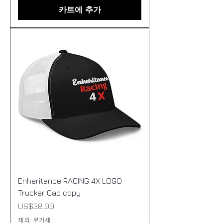
카트에 추가
Enheritance RACING 4X LOGO
Trucker Cap copy
가격
US$38.00
제외: 부가세