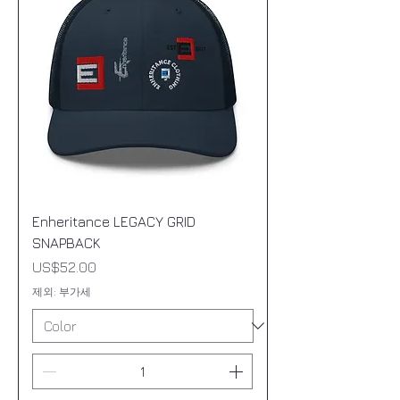
Enheritance LEGACY GRID
SNAPBACK
가격
US$52.00
제외: 부가세