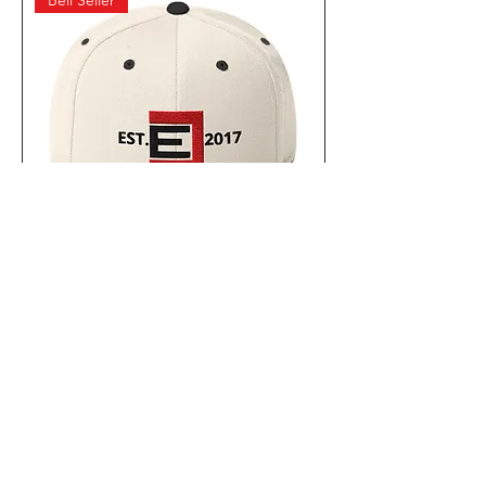
Bell Seller
Enheritance DYNAMIC XXV
Snapback Hat
가격
US$36.89
제외: 부가세