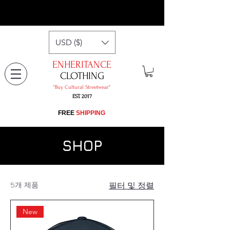
USD ($)
ENHERITANCE
CLOTHING
"​Buy Cultural Streetwear"
EST. 2017
​FREE
SHIPPING
SHOP
5개 제품
필터 및 정렬
New