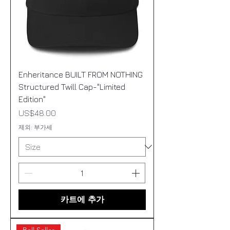
Enheritance BUILT FROM NOTHING
Structured Twill Cap-"Limited
Edition"
가격
US$48.00
제외: 부가세
카트에 추가