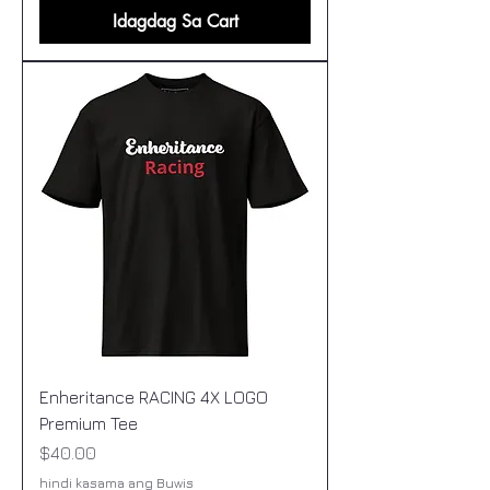
Idagdag Sa Cart
Enheritance RACING 4X LOGO
Premium Tee
Presyo
$40.00
hindi kasama ang Buwis