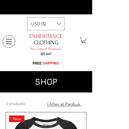
USD ($)
ENHERITANCE
CLOTHING
"​Buy Cultural Streetwear"
EST. 2017
​FREE
SHIPPING
SHOP
3 produkto
I-filter at Pagbukud-bukurin
New