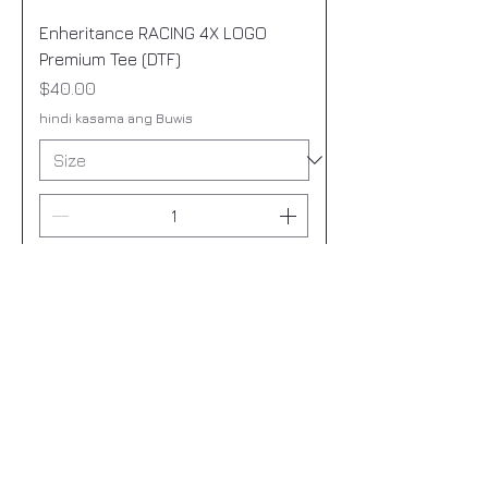
Enheritance RACING 4X LOGO
Premium Tee (DTF)
Presyo
$40.00
hindi kasama ang Buwis
Idagdag Sa Cart
1
/
1