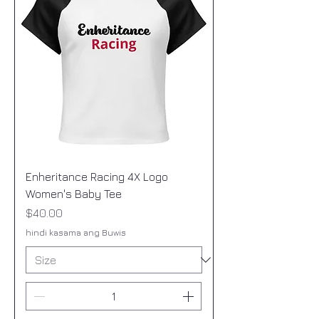
Enheritance Racing 4X Logo
Women's Baby Tee
Presyo
$40.00
hindi kasama ang Buwis